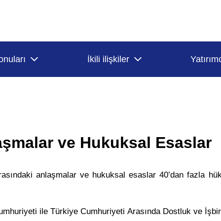
onuları
İkili ilişkiler
Yatırımc
aşmalar ve Hukuksal Esaslar
rasındaki anlaşmalar ve hukuksal esaslar 40’dan fazla hü
huriyeti ile Türkiye Cumhuriyeti Arasında Dostluk ve İşbirli