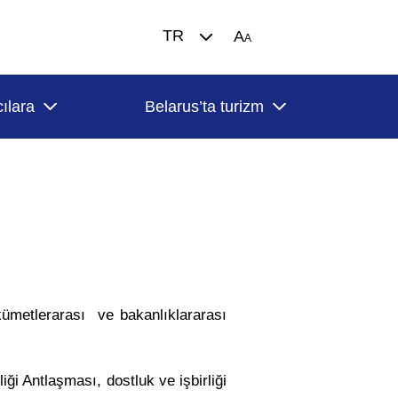
TR
A
A
ılara
Belarus’ta turizm
kümetlerarası ve bakanlıklararası
ği Antlaşması, dostluk ve işbirliği