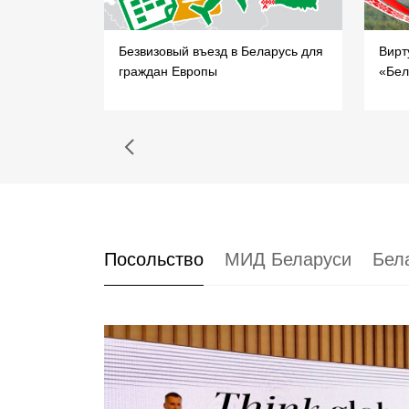
си для
Безвизовый въезд в Беларусь для
Вирт
граждан Европы
«Бел
Посольство
МИД Беларуси
Бел