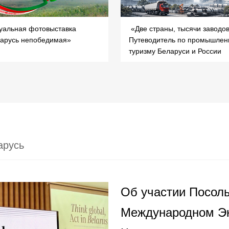
уальная фотовыставка
«Две страны, тысячи заводо
арусь непобедимая»
Путеводитель по промышлен
туризму Беларуси и России
арусь
Об участии Посоль
Международном Э