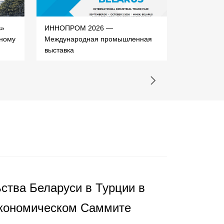
в»
ИННОПРОМ 2026 —
ProdExpo 
ному
Международная промышленная
Междунар
выставка
специализ
выставка-
ства Беларуси в Турции в
кономическом Саммите